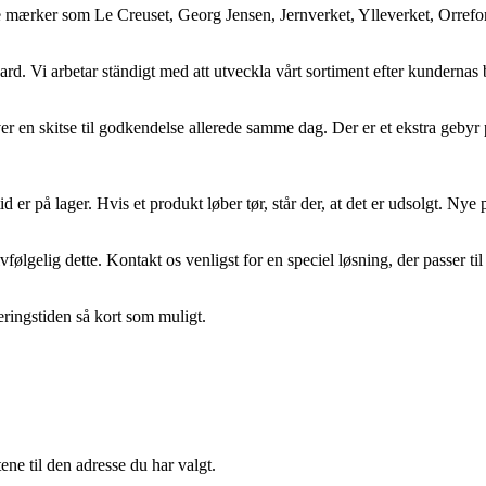
rker som Le Creuset, Georg Jensen, Jernverket, Ylleverket, Orrefors, 
dard. Vi arbetar ständigt med att utveckla vårt sortiment efter kundernas
laver en skitse til godkendelse allerede samme dag. Der er et ekstra g
ltid er på lager. Hvis et produkt løber tør, står der, at det er udsolgt. Ny
vfølgelig dette. Kontakt os venligst for en speciel løsning, der passer ti
veringstiden så kort som muligt.
ene til den adresse du har valgt.