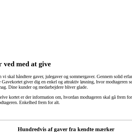
r ved med at give
vi skal håndtere gaver, julegaver og sommergaver. Gennem solid erfari
Gavekortet giver dig en enkel og attraktiv løsning, hvor modtageren sel
smag. Dine kunder og medarbejdere bliver glade.
selve kortet er der information om, hvordan modtageren skal gå frem for
modtageren. Enkelhed frem for alt.
Hundredvis af gaver fra kendte mærker