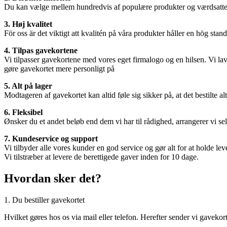
Du kan vælge mellem hundredvis af populære produkter og værdsatte mæ
3. Høj kvalitet
För oss är det viktigt att kvalitén på våra produkter håller en hög stan
4. Tilpas gavekortene
Vi tilpasser gavekortene med vores eget firmalogo og en hilsen. Vi 
gøre gavekortet mere personligt på
5. Alt på lager
Modtageren af ​​gavekortet kan altid føle sig sikker på, at det bestilte a
6. Fleksibel
Ønsker du et andet beløb end dem vi har til rådighed, arrangerer vi sel
7. Kundeservice og support
Vi tilbyder alle vores kunder en god service og gør alt for at holde le
Vi tilstræber at levere de berettigede gaver inden for 10 dage.
Hvordan sker det?
1. Du bestiller gavekortet
Hvilket gøres hos os via mail eller telefon. Herefter sender vi gavekort