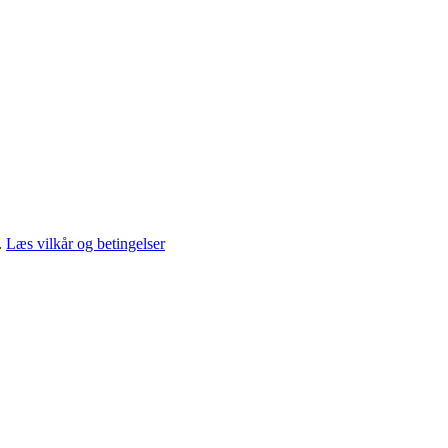
.
Læs vilkår og betingelser