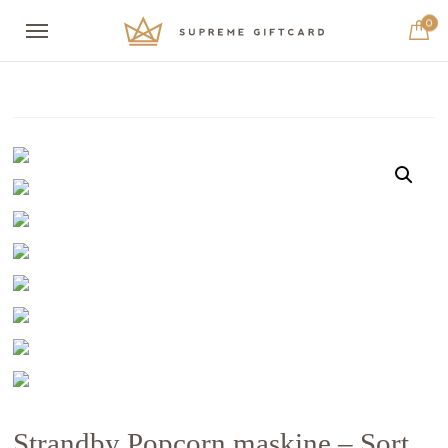
0
Strandby Popcorn maskine – Sort