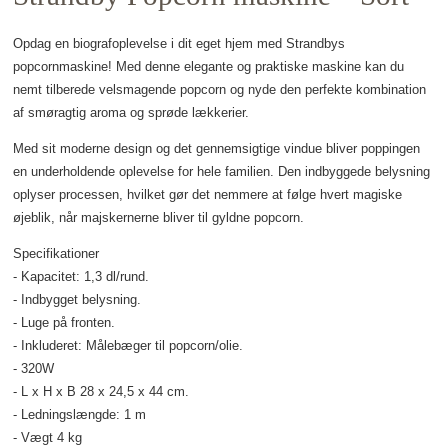
Opdag en biografoplevelse i dit eget hjem med Strandbys
popcornmaskine! Med denne elegante og praktiske maskine kan du
nemt tilberede velsmagende popcorn og nyde den perfekte kombination
af smøragtig aroma og sprøde lækkerier.
Med sit moderne design og det gennemsigtige vindue bliver poppingen
en underholdende oplevelse for hele familien. Den indbyggede belysning
oplyser processen, hvilket gør det nemmere at følge hvert magiske
øjeblik, når majskernerne bliver til gyldne popcorn.
Specifikationer
- Kapacitet: 1,3 dl/rund.
- Indbygget belysning.
- Luge på fronten.
- Inkluderet: Målebæger til popcorn/olie.
- 320W
- L x H x B 28 x 24,5 x 44 cm.
- Ledningslængde: 1 m
- Vægt 4 kg