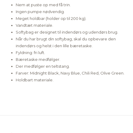
Nem at puste op med få trin.
Ingen pumpe nødvendig.
Meget holdbar (holder op til 200 kg).
Vandtæt materiale.
Softybag er designet til indendørs og udendørs brug.
Når du har brugt din softybag, skal du opbevare den
indendørs og helst i den lille bæretaske.
Fyldning: fri luft.
Bæretaske medfølger.
Der medfølger en teltstang.
Farver: Midnight Black, Navy Blue, Chili Red, Olive Green.
Holdbart materiale.