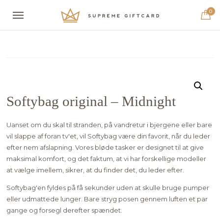
0
Softybag original – Midnight
Uanset om du skal til stranden, på vandretur i bjergene eller bare
vil slappe af foran tv'et, vil Softybag være din favorit, når du leder
efter nem afslapning. Vores bløde tasker er designet til at give
maksimal komfort, og det faktum, at vi har forskellige modeller
at vælge imellem, sikrer, at du finder det, du leder efter.
Softybag'en fyldes på få sekunder uden at skulle bruge pumper
eller udmattede lunger. Bare stryg posen gennem luften et par
gange og forsegl derefter spændet.