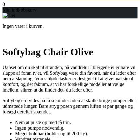
0
Min indkøbskurv
Ingen varer i kurven.
Softybag Chair Olive
Uanset om du skal til stranden, på vandretur i bjergene eller bare vil
slappe af foran tv'et, vil Softybag være din favorit, når du leder efter
nem afslapning. Vores bløde tasker er designet til at give maksimal
komfort, og det faktum, at vi har forskellige modeller at vælge
imellem, sikrer, at du finder det, du leder efter.
Softybag'en fyldes på få sekunder uden at skulle bruge pumper eller
udmattede lunger. Bare stryg posen gennem luften et par gange og
forsegl derefter spændet.
Nem at puste op med få trin.
Ingen pumpe nødvendig.
Meget holdbar (holder op til 200 kg).
Vandtæt materiale.