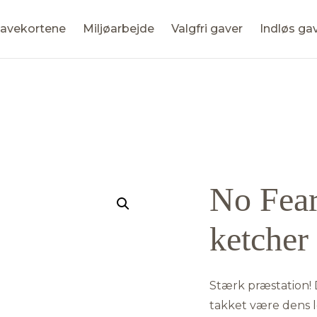
avekortene
Miljøarbejde
Valgfri gaver
Indløs ga
No Fear
ketcher
Stærk præstation!
takket være dens le