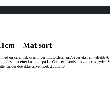
21cm – Mat sort
yl med en keramisk kværn, der fint fordeler salt/peber ekstremt effektivt
tål og designet efter knappen på Le Creusets ikoniske støbejernsgryder. V
ette gælder dog ikke farven sort. 21 cm høj.