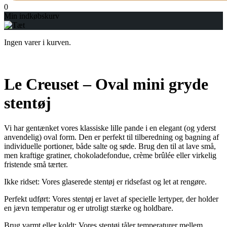
0
Min indkøbskurv
Ingen varer i kurven.
Le Creuset – Oval mini gryde
stentøj
Vi har gentænket vores klassiske lille pande i en elegant (og yderst
anvendelig) oval form. Den er perfekt til tilberedning og bagning af
individuelle portioner, både salte og søde. Brug den til at lave små,
men kraftige gratiner, chokoladefondue, crème brûlée eller virkelig
fristende små tærter.
Ikke ridset: Vores glaserede stentøj er ridsefast og let at rengøre.
Perfekt udført: Vores stentøj er lavet af specielle lertyper, der holder
en jævn temperatur og er utroligt stærke og holdbare.
Brug varmt eller koldt: Vores stentøj tåler temperaturer mellem