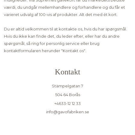
muligheder. Via Supremes gavekort får du markedets bedste
værdi, du undgår mellemhandlere og forhandlere og du får et
varieret udvalg af 100-vis af produkter. Alt det med ét kort.
Du er altid velkommen til at kontakte os, hvis du har spørgsmål.
Hvis du ikke kan finde det, du leder efter, eller har du andre
spørgsmål, så ring for personlig service eller brug
kontaktformularen herunder "
Kontakt os"
.
Kontakt
Stämpelgatan 7
504 64 Borås
+4633-12 12 33
info@gavofabriken.se