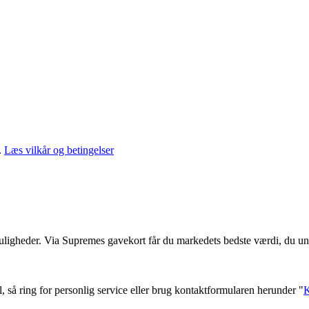
.
Læs vilkår og betingelser
muligheder. Via Supremes gavekort får du markedets bedste værdi, du un
l, så ring for personlig service eller brug kontaktformularen herunder "
K