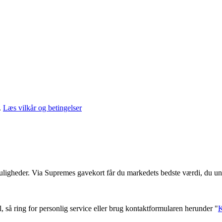
.
Læs vilkår og betingelser
muligheder. Via Supremes gavekort får du markedets bedste værdi, du un
l, så ring for personlig service eller brug kontaktformularen herunder "
K