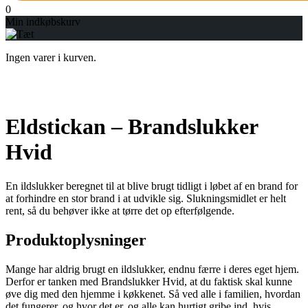
0
Min indkøbskurv
Ingen varer i kurven.
Eldstickan – Brandslukker
Hvid
En ildslukker beregnet til at blive brugt tidligt i løbet af en brand for
at forhindre en stor brand i at udvikle sig. Slukningsmidlet er helt
rent, så du behøver ikke at tørre det op efterfølgende.
Produktoplysninger
Mange har aldrig brugt en ildslukker, endnu færre i deres eget hjem.
Derfor er tanken med Brandslukker Hvid, at du faktisk skal kunne
øve dig med den hjemme i køkkenet. Så ved alle i familien, hvordan
det fungerer, og hvor det er, og alle kan hurtigt gribe ind, hvis