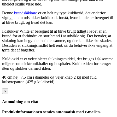
uheldet skulle være ude.
Denne
brandsläkkare
er en helt ny type kuldioxid, det er derfor
vigtigt, at du udslukker kuldioxid. forstå, hvordan det er beregnet til
at blive brugt, og hvad det kan.
Ildslukker White er beregnet til at blive brugt tidligt i løbet af en
brand for at forhindre en stor brand i at udvikle sig. Det betyder, at
slukning kan begynde med det samme, og der kan ikke ske skader.
Desuden er slukningsmidlet helt rent, så du behøver ikke engang at
tørre det af bagefter.
Kuldioxid er et veletableret slukningsmiddel, der bruges i følsomme
miljøer som elektronikhaller og hospitaler. Kuldioxiden fortrænger
ilten og slukker dermed ilden.
40 cm høj, 7,5 cm i diameter og vejer knap 2 kg med fuld
kulsyrepatron (425 g kuldioxid).
×
Anmodning om citat
Produktinformationen sendes automatisk med e-mailen.