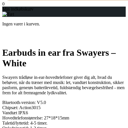
0
Min indkøbskurv
Ingen varer i kurven.
Earbuds in ear fra Swayers –
White
Swayers trådløse in-ear-hovedtelefoner giver dig alt, hvad du
behøver, når du træner med musik: let, vandtæt konstruktion, sikker
pasform, generøs batterilevetid, fuldstændig bevægelsesfrihed - men
frem for alt fremragende lydkvalitet.
Bluetooth-version: V5.0
Chipsæt: Action3015
Vandtæt IPX6
Hovedtelefonstørrelse: 27*18*15mm
Taletid/lyttetid: 4-5 timer.