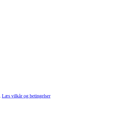
.
Læs vilkår og betingelser