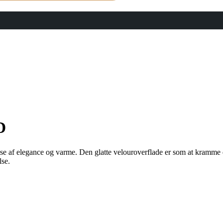
D
e af elegance og varme. Den glatte velouroverflade er som at kramme di
lse.