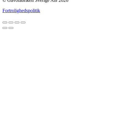
© Gåvofabriken Sverige AB 2026
Fortrolighedspolitik