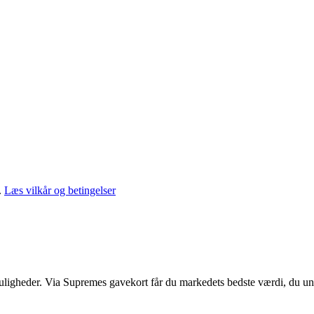
.
Læs vilkår og betingelser
muligheder. Via Supremes gavekort får du markedets bedste værdi, du un