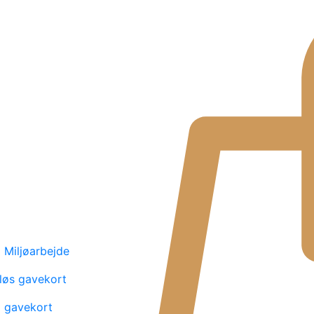
Miljøarbejde
løs gavekort
l gavekort