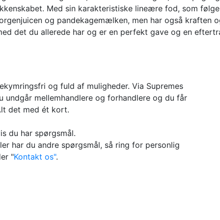
økkenskabet. Med sin karakteristiske lineære fod, som følger 
morgenjuicen og pandekagemælken, men har også kraften og s
ed det du allerede har og er en perfekt gave og en eftertr
bekymringsfri og fuld af muligheder. Via Supremes
u undgår mellemhandlere og forhandlere og du får
Alt det med ét kort.
vis du har spørgsmål.
ller har du andre spørgsmål, så ring for personlig
er "
Kontakt os"
.