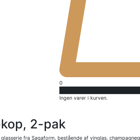
0
Min indkøbskurv
Ingen varer i kurven.
kop, 2-pak
 glasserie fra Sagaform, bestående af vinglas, champagne