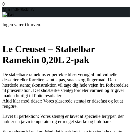
0
Min indkøbskurv
Ingen varer i kurven.
Le Creuset – Stabelbar
Ramekin 0,20L 2-pak
De stabelbare ramekins er perfekte til servering af individuelle
desserter eller forretter, samt tapas, snacks og fingermad. Den
hærdede stentøjskonstruktion vil tage dig hele vejen fra forberedelse
til præsentation. Det slidstærke stentøj fordeler varmen og frigiver
maden hurtigt til flotte resultater.
Altid klar mod ridser: Vores glaserede stentøj er ridsefast og let at
rengøre.
Lavet til perfektion: Vores stentøj er lavet af specielle lertyper, der
holder en jævn temperatur og er meget stærke og holdbare.
En moderne klassiker: Med det karakteristiske tre-ringede design