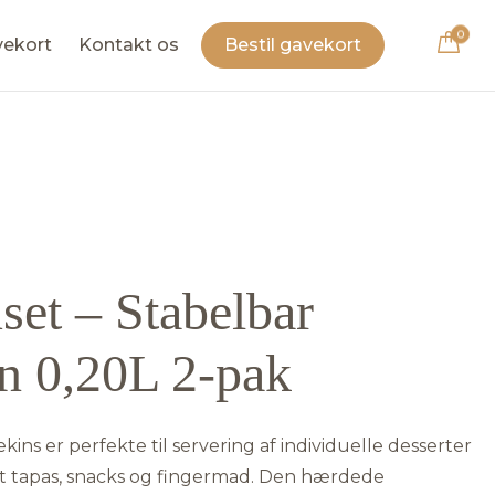
0
vekort
Kontakt os
Bestil gavekort
set – Stabelbar
n 0,20L 2-pak
ins er perfekte til servering af individuelle desserter
amt tapas, snacks og fingermad. Den hærdede