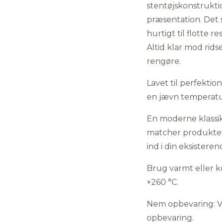
stentøjskonstruktio
præsentation. Det 
hurtigt til flotte re
Altid klar mod ridse
rengøre.
Lavet til perfektion
en jævn temperatu
En moderne klassik
matcher produktet 
ind i din eksistere
Brug varmt eller ko
+260 °C.
Nem opbevaring: Vor
opbevaring.