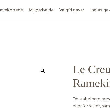
avekortene
Miljøarbejde
Valgfri gaver
Indløs ga
Le Creu
Rameki
De stabelbare ramek
eller forretter, s