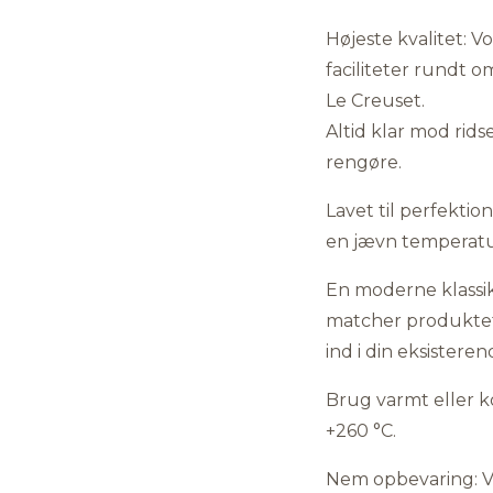
Højeste kvalitet: V
faciliteter rundt om
Le Creuset.
Altid klar mod ridse
rengøre.
Lavet til perfektion
en jævn temperatu
En moderne klassik
matcher produktet 
ind i din eksistere
Brug varmt eller ko
+260 °C.
Nem opbevaring: Vor