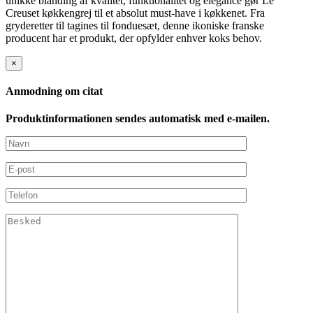
unikke blanding af kvalitet, funktionalitet og elegance gør Le
Creuset køkkengrej til et absolut must-have i køkkenet. Fra
gryderetter til tagines til fonduesæt, denne ikoniske franske
producent har et produkt, der opfylder enhver koks behov.
×
Anmodning om citat
Produktinformationen sendes automatisk med e-mailen.