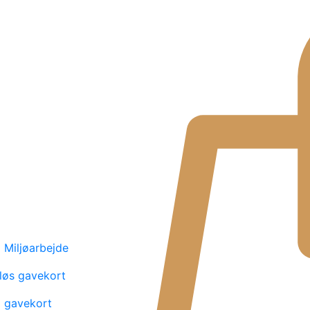
Miljøarbejde
løs gavekort
l gavekort