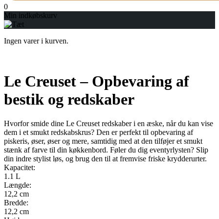
0
Min indkøbskurv
Ingen varer i kurven.
Le Creuset – Opbevaring af
bestik og redskaber
Hvorfor smide dine Le Creuset redskaber i en æske, når du kan vise
dem i et smukt redskabskrus? Den er perfekt til opbevaring af
piskeris, øser, øser og mere, samtidig med at den tilføjer et smukt
stænk af farve til din køkkenbord. Føler du dig eventyrlysten? Slip
din indre stylist løs, og brug den til at fremvise friske krydderurter.
Kapacitet:
1.1 L
Længde:
12,2 cm
Bredde:
12,2 cm