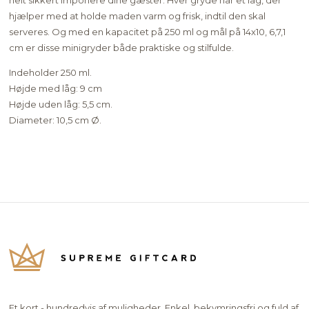
hjælper med at holde maden varm og frisk, indtil den skal
serveres. Og med en kapacitet på 250 ml og mål på 14x10, 6,7,1
cm er disse minigryder både praktiske og stilfulde.
Indeholder 250 ml.
Højde med låg: 9 cm
Højde uden låg: 5,5 cm.
Diameter: 10,5 cm Ø.
Et kort - hundredvis af muligheder. Enkel, bekymringsfri og fuld af