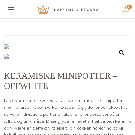
0
KERAMISKE MINIPOTTER –
OFFWHITE
Lad os præsentere vores fantastiske sæt med fire minipotter i
skønne farver fra Jernverket! Disse små gryder er perfekte til at
servere individuelle portioner, tilbehør eller desserter på en
stilfuld og unik måde. Disse gryder er lavet af højkvalitets keramik
og vil være en perfekt tilføjelse til din køkkenindretning og vil
helt sikkert imponere dine gæster. Hver gryde har et låg, der