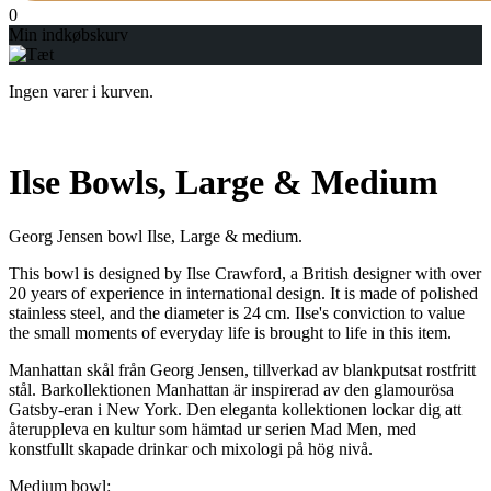
0
Min indkøbskurv
Ingen varer i kurven.
Ilse Bowls, Large & Medium
Georg Jensen bowl Ilse, Large & medium.
This bowl is designed by Ilse Crawford, a British designer with over
20 years of experience in international design. It is made of polished
stainless steel, and the diameter is 24 cm. Ilse's conviction to value
the small moments of everyday life is brought to life in this item.
Manhattan skål från Georg Jensen, tillverkad av blankputsat rostfritt
stål. Barkollektionen Manhattan är inspirerad av den glamourösa
Gatsby-eran i New York. Den eleganta kollektionen lockar dig att
återuppleva en kultur som hämtad ur serien Mad Men, med
konstfullt skapade drinkar och mixologi på hög nivå.
Medium bowl: