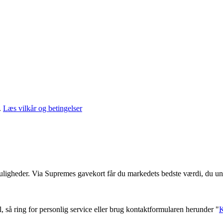
.
Læs vilkår og betingelser
muligheder. Via Supremes gavekort får du markedets bedste værdi, du un
l, så ring for personlig service eller brug kontaktformularen herunder "
K